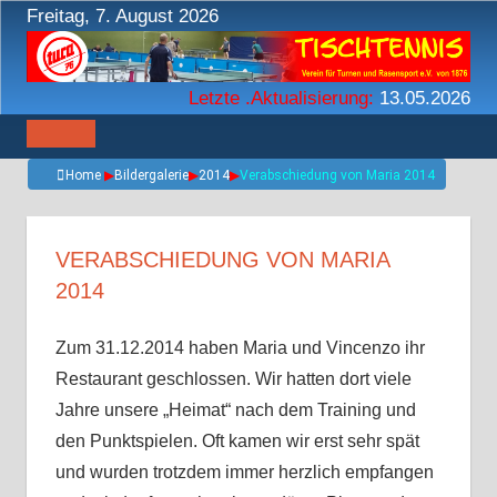
Zum
Freitag, 7. August 2026
Inhalt
springen
Letzte .Aktualisierung:
13.05.2026
Home
▶
Bildergalerie
▶
2014
▶
Verabschiedung von Maria 2014
VERABSCHIEDUNG VON MARIA
2014
Zum 31.12.2014 haben Maria und Vincenzo ihr
Restaurant geschlossen. Wir hatten dort viele
Jahre unsere „Heimat“ nach dem Training und
den Punktspielen. Oft kamen wir erst sehr spät
und wurden trotzdem immer herzlich empfangen